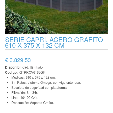
SERIE CAPRI, ACERO GRAFITO
610 X 375 X 132 CM
€ 3.829,53
Disponibilidad:
Ilimitado
Código:
KITPROV6188GF
Medidas: 610 x 375 x 132 cm.
Sin Patas, sistema Omega, con viga enterrada.
Escalera de seguridad con plataforma.
Filtración: 6 m3/h.
Liner: 40/100 Gris.
Decoración: Aspecto Grafito.