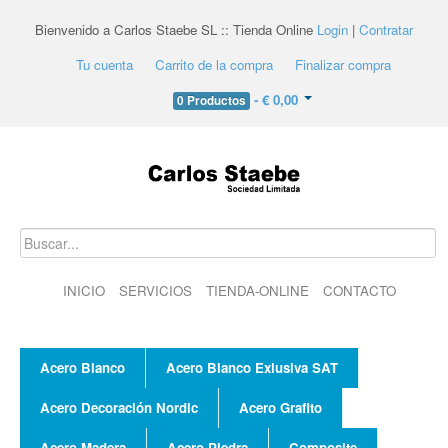
Bienvenido a Carlos Staebe SL :: Tienda Online
Login
|
Contratar
Tu cuenta
Carrito de la compra
Finalizar compra
- € 0,00
0 Productos
INICIO
SERVICIOS
TIENDA-ONLINE
CONTACTO
Acero Blanco
Acero Blanco Exlusiva SAT
Acero Decoración Nordic
Acero Grafito
Acero Madera
Acero Piedra
Composite