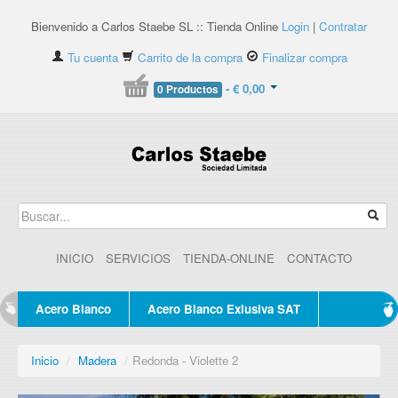
Bienvenido a Carlos Staebe SL :: Tienda Online
Login
|
Contratar
Tu cuenta
Carrito de la compra
Finalizar compra
- € 0,00
0 Productos
INICIO
SERVICIOS
TIENDA-ONLINE
CONTACTO
Acero Blanco
Acero Blanco Exlusiva SAT
Inicio
/
Madera
/
Redonda - Violette 2