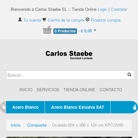
Bienvenido a Carlos Staebe SL :: Tienda Online
Login
|
Contratar
Tu cuenta
Carrito de la compra
Finalizar compra
- € 0,00
0 Productos
INICIO
SERVICIOS
TIENDA-ONLINE
CONTACTO
Acero Blanco
Acero Blanco Exlusiva SAT
Inicio
/
Composite
/
Ovalada 804 x 386 x 124 cm KPCOV80